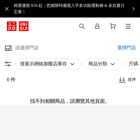
精選優惠 $59 起：把握限時優惠入手多功能運動褲 & 多款夏日
定番！​
請選擇門店
選擇門店
僅展示網絡旗艦店庫存
商品分類
尺碼
0 件
排序
找不到相關商品，請瀏覽其他頁面。