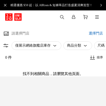
精選優惠 $59 起：以 AIRism & 短褲單品打造盛夏清爽造型！
請選擇門店
選擇門店
僅展示網絡旗艦店庫存
商品分類
尺碼
0 件
排序
找不到相關商品，請瀏覽其他頁面。