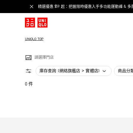
精選優惠 $59 起：把握限時優惠入手多功能運動褲 & 多
UNIQLO TOP
請選擇門店
庫存查詢 (網絡旗艦店 > 實體店)
商品分
0 件