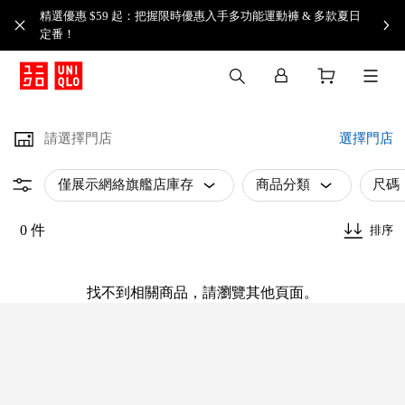
精選優惠 $59 起：把握限時優惠入手多功能運動褲 & 多款夏日
定番！​
請選擇門店
選擇門店
僅展示網絡旗艦店庫存
商品分類
尺碼
0 件
排序
找不到相關商品，請瀏覽其他頁面。