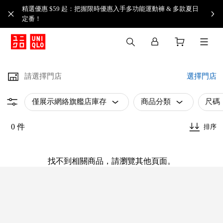
精選優惠 $59 起：把握限時優惠入手多功能運動褲 & 多款夏日
定番！​
請選擇門店
選擇門店
僅展示網絡旗艦店庫存
商品分類
尺碼
0 件
排序
找不到相關商品，請瀏覽其他頁面。