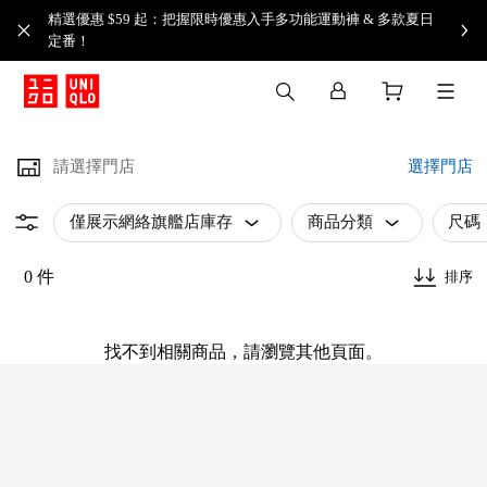
精選優惠 $59 起：把握限時優惠入手多功能運動褲 & 多款夏日
定番！​
請選擇門店
選擇門店
僅展示網絡旗艦店庫存
商品分類
尺碼
0 件
排序
找不到相關商品，請瀏覽其他頁面。