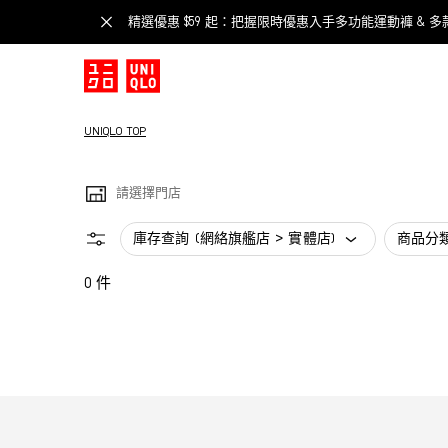
精選優惠 $59 起：把握限時優惠入手多功能運動褲 & 多
UNIQLO TOP
請選擇門店
庫存查詢 (網絡旗艦店 > 實體店)
商品分
0 件