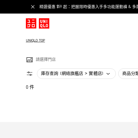
精選優惠 $59 起：把握限時優惠入手多功能運動褲 & 多
UNIQLO TOP
請選擇門店
庫存查詢 (網絡旗艦店 > 實體店)
商品分
0 件