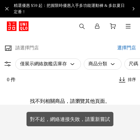
精選優惠 $59 起：把握限時優惠入手多功能運動褲 & 多款夏日
定番！​
請選擇門店
選擇門店
僅展示網絡旗艦店庫存
商品分類
尺碼
0 件
排序
找不到相關商品，請瀏覽其他頁面。
對不起，網絡連接失敗，請重新嘗試