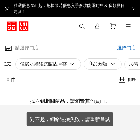
精選優惠 $59 起：把握限時優惠入手多功能運動褲 & 多款夏日
定番！​
請選擇門店
選擇門店
僅展示網絡旗艦店庫存
商品分類
尺碼
0 件
排序
找不到相關商品，請瀏覽其他頁面。
對不起，網絡連接失敗，請重新嘗試