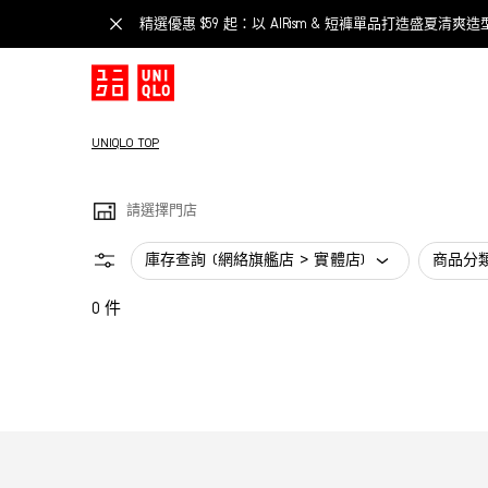
精選優惠 $59 起：以 AIRism & 短褲單品打造盛夏清爽造
UNIQLO TOP
請選擇門店
庫存查詢 (網絡旗艦店 > 實體店)
商品分
0 件