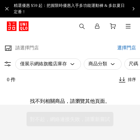
精選優惠 $59 起：把握限時優惠入手多功能運動褲 & 多款夏日
定番！​
請選擇門店
選擇門店
僅展示網絡旗艦店庫存
商品分類
尺碼
0 件
排序
找不到相關商品，請瀏覽其他頁面。