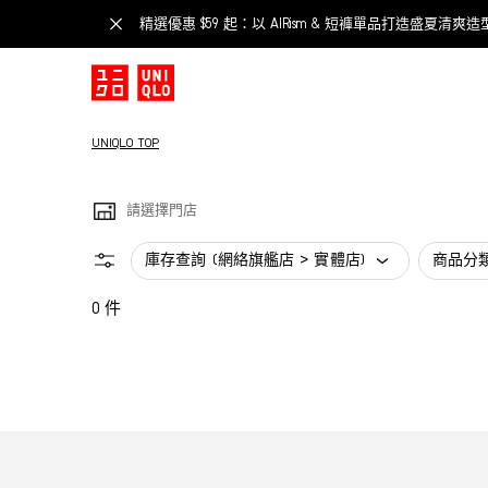
精選優惠 $59 起：以 AIRism & 短褲單品打造盛夏清爽造
UNIQLO TOP
請選擇門店
庫存查詢 (網絡旗艦店 > 實體店)
商品分
0 件