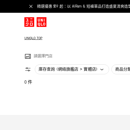
精選優惠 $59 起：以 AIRism & 短褲單品打造盛夏清爽造
UNIQLO TOP
請選擇門店
庫存查詢 (網絡旗艦店 > 實體店)
商品分
0 件