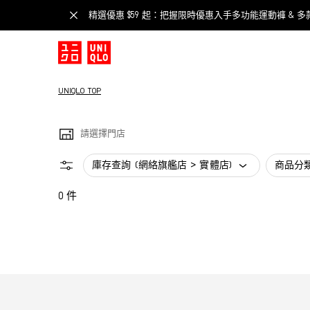
精選優惠 $59 起：把握限時優惠入手多功能運動褲 & 多
UNIQLO TOP
請選擇門店
庫存查詢 (網絡旗艦店 > 實體店)
商品分
0 件