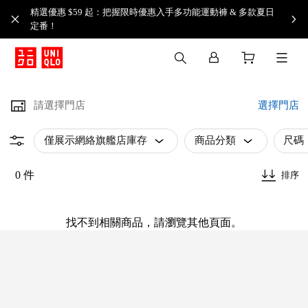
精選優惠 $59 起：把握限時優惠入手多功能運動褲 & 多款夏日
定番！​
請選擇門店
選擇門店
僅展示網絡旗艦店庫存
商品分類
尺碼
0 件
排序
找不到相關商品，請瀏覽其他頁面。