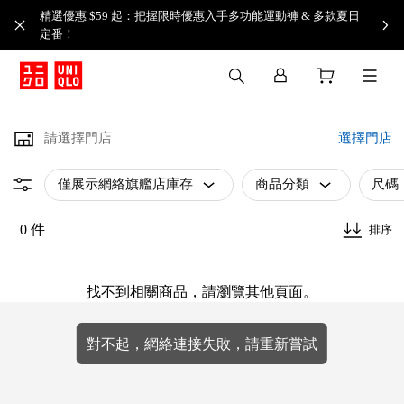
精選優惠 $59 起：把握限時優惠入手多功能運動褲 & 多款夏日
定番！​
請選擇門店
選擇門店
僅展示網絡旗艦店庫存
商品分類
尺碼
0 件
排序
找不到相關商品，請瀏覽其他頁面。
對不起，網絡連接失敗，請重新嘗試