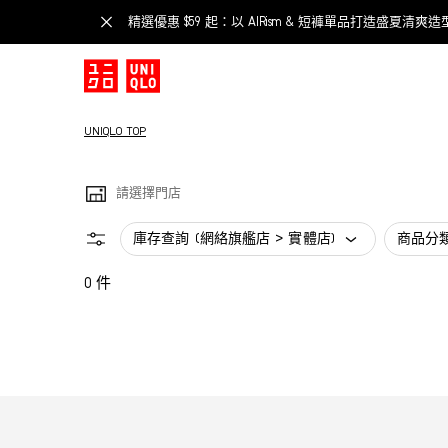
精選優惠 $59 起：以 AIRism & 短褲單品打造盛夏清爽造
UNIQLO TOP
請選擇門店
庫存查詢 (網絡旗艦店 > 實體店)
商品分
0 件