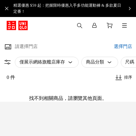
精選優惠 $59 起：把握限時優惠入手多功能運動褲 & 多款夏日
定番！​
請選擇門店
選擇門店
僅展示網絡旗艦店庫存
商品分類
尺碼
0 件
排序
找不到相關商品，請瀏覽其他頁面。