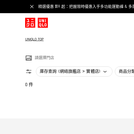
精選優惠 $59 起：把握限時優惠入手多功能運動褲 & 多
UNIQLO TOP
請選擇門店
庫存查詢 (網絡旗艦店 > 實體店)
商品分
0 件