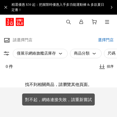
精選優惠 $59 起：把握限時優惠入手多功能運動褲 & 多款夏日
定番！​
請選擇門店
選擇門店
僅展示網絡旗艦店庫存
商品分類
尺碼
0 件
排序
找不到相關商品，請瀏覽其他頁面。
對不起，網絡連接失敗，請重新嘗試