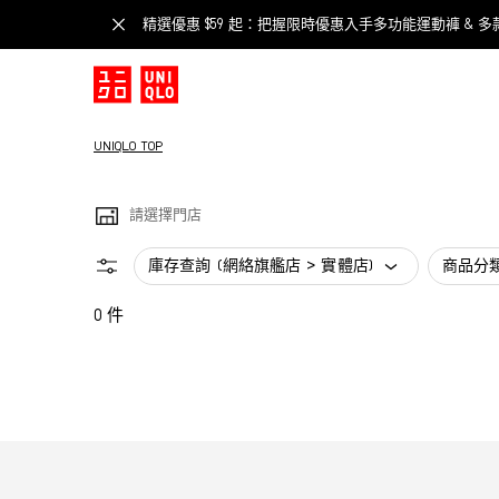
精選優惠 $59 起：把握限時優惠入手多功能運動褲 & 多
UNIQLO TOP
請選擇門店
庫存查詢 (網絡旗艦店 > 實體店)
商品分
0 件