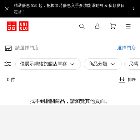
精選優惠 $59 起：把握限時優惠入手多功能運動褲 & 多款夏日
定番！​
請選擇門店
選擇門店
僅展示網絡旗艦店庫存
商品分類
尺碼
0 件
排序
找不到相關商品，請瀏覽其他頁面。