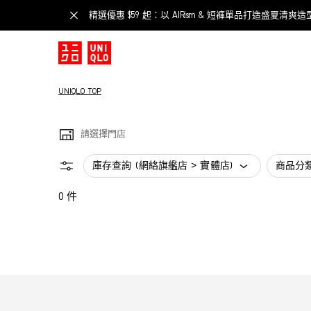
精選優惠 $59 起：以 AIRism & 短褲單品打造盛夏清爽造
UNIQLO TOP
請選擇門店
庫存查詢 (網絡旗艦店 > 實體店)
商品分
0 件