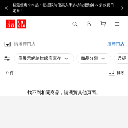
精選優惠 $59 起：把握限時優惠入手多功能運動褲 & 多款夏日
定番！​
請選擇門店
選擇門店
僅展示網絡旗艦店庫存
商品分類
尺碼
0 件
排序
找不到相關商品，請瀏覽其他頁面。