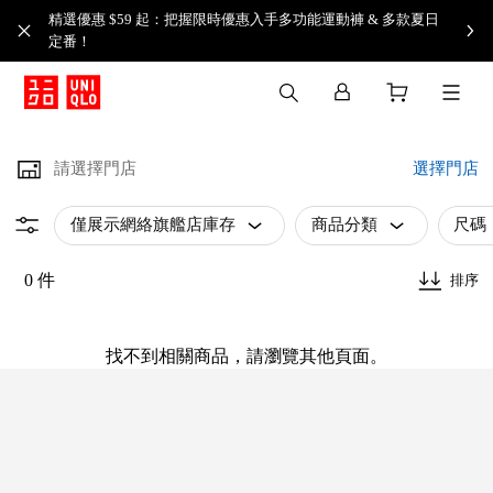
精選優惠 $59 起：把握限時優惠入手多功能運動褲 & 多款夏日
定番！​
請選擇門店
選擇門店
僅展示網絡旗艦店庫存
商品分類
尺碼
0 件
排序
找不到相關商品，請瀏覽其他頁面。