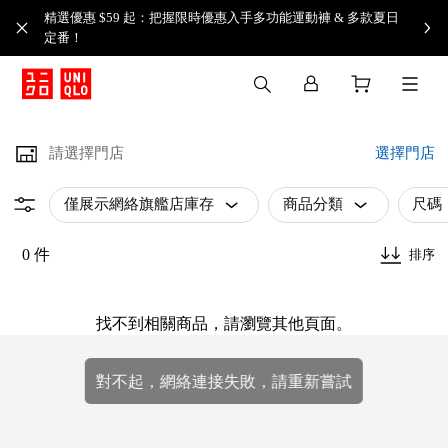
精選優惠 $59 起：把握限時優惠入手多功能運動褲 & 多款夏日
定番！​
請選擇門店
選擇門店
僅展示網絡旗艦店庫存
商品分類
尺碼
0 件
排序
找不到相關商品，請瀏覽其他頁面。
對不起，網絡連接失敗，請重新嘗試