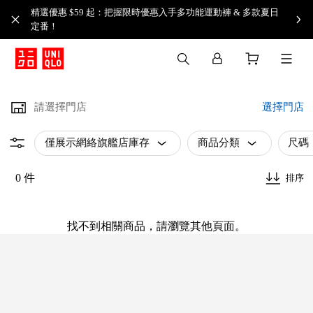
精選優惠 $59 起：把握限時優惠入手多功能運動褲 & 多款夏日
定番！​
請選擇門店
選擇門店
僅展示網絡旗艦店庫存
商品分類
尺碼
0 件
排序
找不到相關商品，請瀏覽其他頁面。