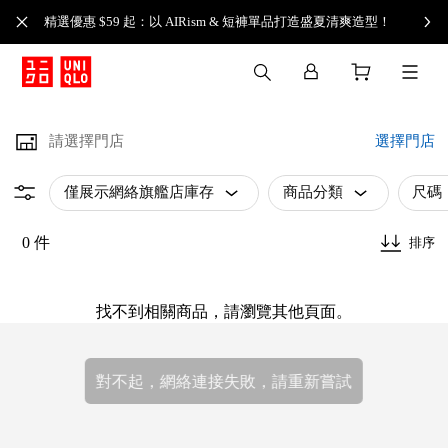
精選優惠 $59 起：以 AIRism & 短褲單品打造盛夏清爽造型！
請選擇門店
選擇門店
僅展示網絡旗艦店庫存
商品分類
尺碼
0 件
排序
找不到相關商品，請瀏覽其他頁面。
對不起，網絡連接失敗，請重新嘗試