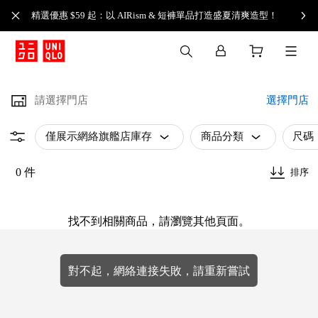
精選優惠 $59 起：以 AIRism & 短褲單品打造盛夏清爽造型！
請選擇門店
選擇門店
僅展示網絡旗艦店庫存
商品分類
尺碼
0 件
排序
找不到相關商品，請瀏覽其他頁面。
對不起，網絡連接失敗，請重新嘗試