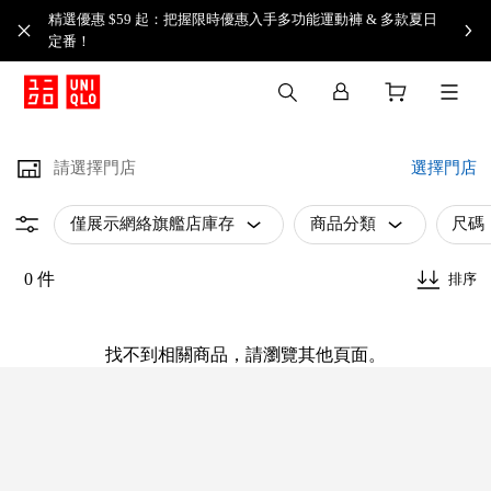
精選優惠 $59 起：把握限時優惠入手多功能運動褲 & 多款夏日
定番！​
請選擇門店
選擇門店
僅展示網絡旗艦店庫存
商品分類
尺碼
0 件
排序
找不到相關商品，請瀏覽其他頁面。