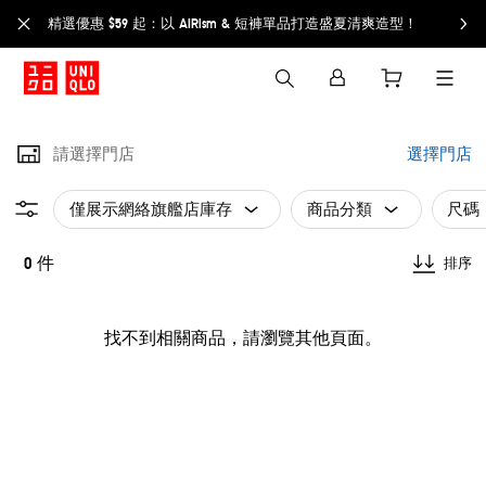
精選優惠 $59 起：以 AIRism & 短褲單品打造盛夏清爽造型！
請選擇門店
選擇門店
僅展示網絡旗艦店庫存
商品分類
尺碼
0 件
排序
找不到相關商品，請瀏覽其他頁面。