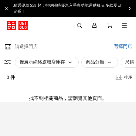
精選優惠 $59 起：把握限時優惠入手多功能運動褲 & 多款夏日
定番！​
請選擇門店
選擇門店
僅展示網絡旗艦店庫存
商品分類
尺碼
0 件
排序
找不到相關商品，請瀏覽其他頁面。