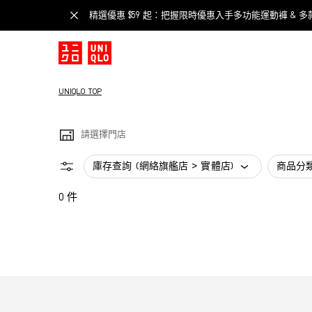
精選優惠 $59 起：把握限時優惠入手多功能運動褲 & 多
UNIQLO TOP
請選擇門店
庫存查詢 (網絡旗艦店 > 實體店)
商品分
0 件