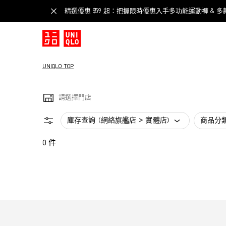
精選優惠 $59 起：把握限時優惠入手多功能運動褲 & 多
UNIQLO TOP
請選擇門店
庫存查詢 (網絡旗艦店 > 實體店)
商品分
0 件