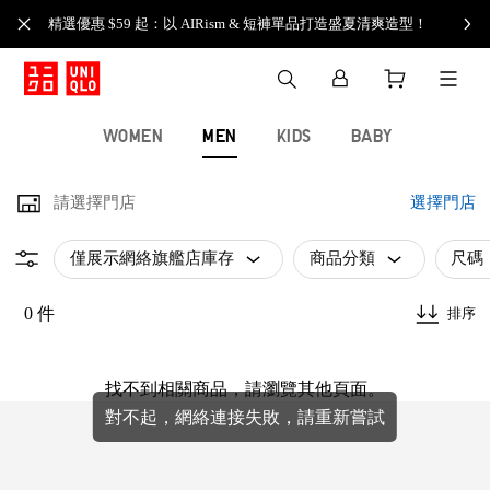
精選優惠 $59 起：以 AIRism & 短褲單品打造盛夏清爽造型！
WOMEN
MEN
KIDS
BABY
請選擇門店
選擇門店
僅展示網絡旗艦店庫存
商品分類
尺碼
0 件
排序
找不到相關商品，請瀏覽其他頁面。
對不起，網絡連接失敗，請重新嘗試