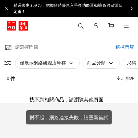
精選優惠 $59 起：把握限時優惠入手多功能運動褲 & 多款夏日
定番！​
請選擇門店
選擇門店
僅展示網絡旗艦店庫存
商品分類
尺碼
0 件
排序
找不到相關商品，請瀏覽其他頁面。
對不起，網絡連接失敗，請重新嘗試