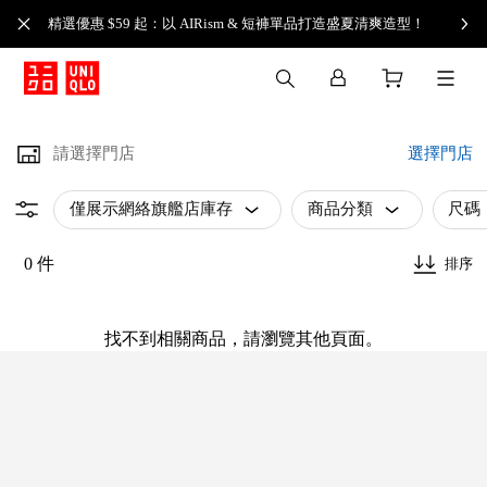
精選優惠 $59 起：以 AIRism & 短褲單品打造盛夏清爽造型！
請選擇門店
選擇門店
僅展示網絡旗艦店庫存
商品分類
尺碼
0 件
排序
找不到相關商品，請瀏覽其他頁面。