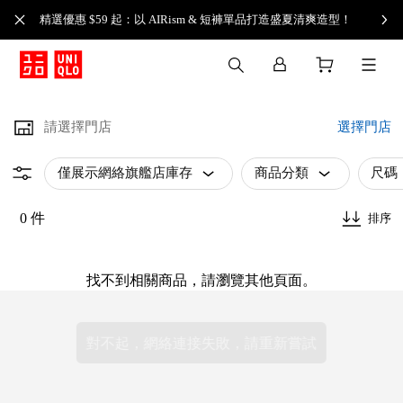
精選優惠 $59 起：以 AIRism & 短褲單品打造盛夏清爽造型！
請選擇門店
選擇門店
僅展示網絡旗艦店庫存
商品分類
尺碼
0 件
排序
找不到相關商品，請瀏覽其他頁面。