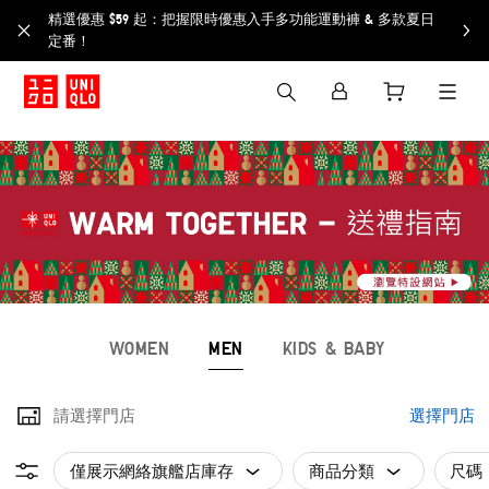
精選優惠 $59 起：把握限時優惠入手多功能運動褲 & 多款夏日
定番！​
WOMEN
MEN
KIDS & BABY
請選擇門店
選擇門店
僅展示網絡旗艦店庫存
商品分類
尺碼