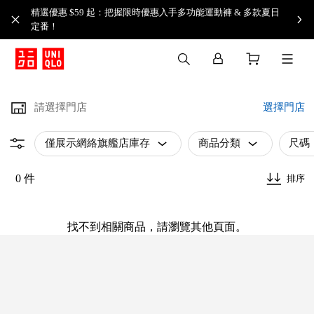
精選優惠 $59 起：把握限時優惠入手多功能運動褲 & 多款夏日
定番！​
請選擇門店
選擇門店
僅展示網絡旗艦店庫存
商品分類
尺碼
0 件
排序
找不到相關商品，請瀏覽其他頁面。