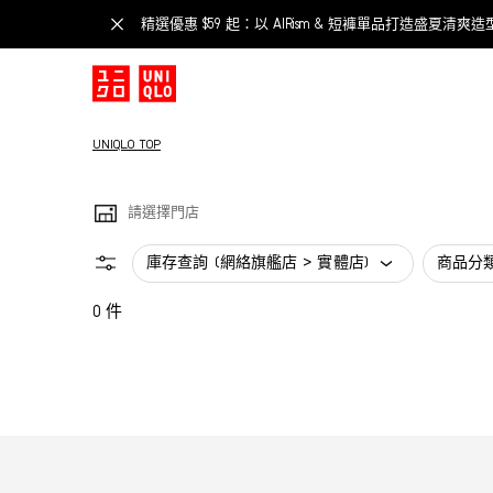
精選優惠 $59 起：以 AIRism & 短褲單品打造盛夏清爽造
UNIQLO TOP
請選擇門店
庫存查詢 (網絡旗艦店 > 實體店)
商品分
0 件