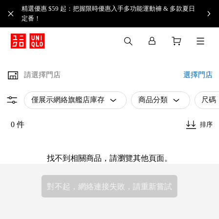
精選優惠 $59 起：把握限時優惠入手多功能運動褲 & 多款夏日
定番！​
請選擇門店
選擇門店
僅展示網絡旗艦店庫存
商品分類
尺碼
0 件
排序
找不到相關商品，請瀏覽其他頁面。