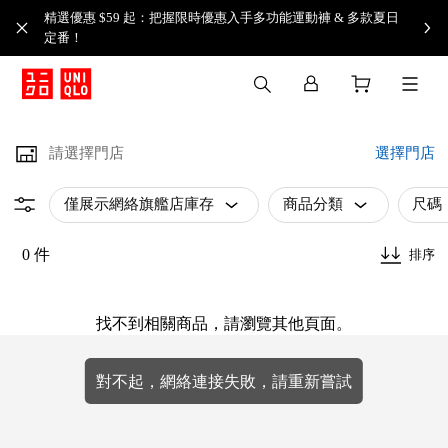
精選優惠 $59 起：把握限時優惠入手多功能運動褲 & 多款夏日
定番！​
請選擇門店
選擇門店
僅展示網絡旗艦店庫存
商品分類
尺碼
0 件
排序
找不到相關商品，請瀏覽其他頁面。
對不起，網絡連接失敗，請重新嘗試