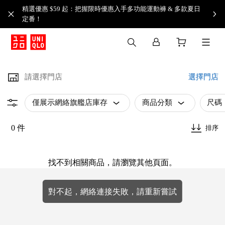
精選優惠 $59 起：把握限時優惠入手多功能運動褲 & 多款夏日
定番！​
請選擇門店
選擇門店
僅展示網絡旗艦店庫存
商品分類
尺碼
0 件
排序
找不到相關商品，請瀏覽其他頁面。
對不起，網絡連接失敗，請重新嘗試