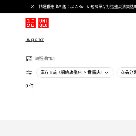
精選優惠 $59 起：以 AIRism & 短褲單品打造盛夏清爽造
UNIQLO TOP
請選擇門店
庫存查詢 (網絡旗艦店 > 實體店)
商品分
0 件