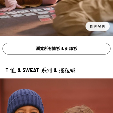
即將發售
瀏覽所有恤衫 & 針織衫
T 恤 & SWEAT 系列 & 搖粒絨