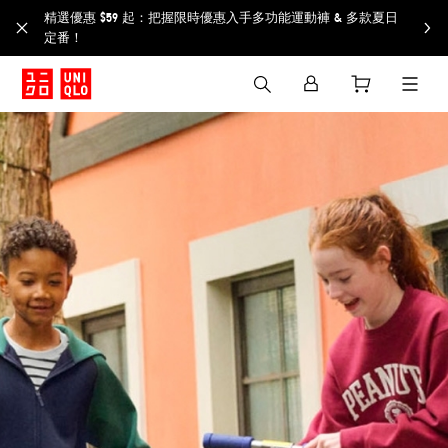
精選優惠 $59 起：把握限時優惠入手多功能運動褲 & 多款夏日
定番！​