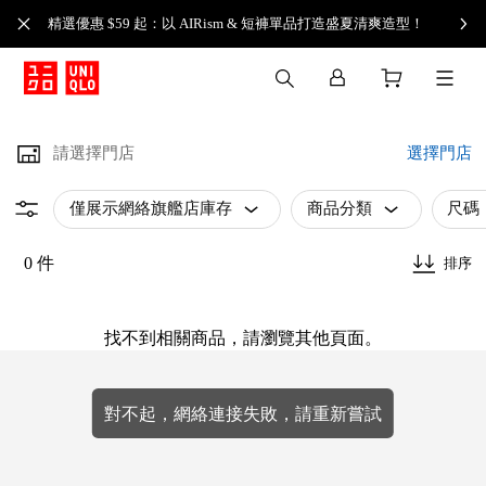
精選優惠 $59 起：以 AIRism & 短褲單品打造盛夏清爽造型！
請選擇門店
選擇門店
僅展示網絡旗艦店庫存
商品分類
尺碼
0 件
排序
找不到相關商品，請瀏覽其他頁面。
對不起，網絡連接失敗，請重新嘗試