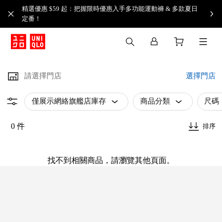
精選優惠 $59 起：把握限時優惠入手多功能運動褲 & 多款夏日
定番！​
請選擇門店
選擇門店
僅展示網絡旗艦店庫存
商品分類
尺碼
0 件
排序
找不到相關商品，請瀏覽其他頁面。