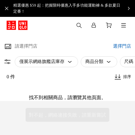
精選優惠 $59 起：把握限時優惠入手多功能運動褲 & 多款夏日
定番！​
請選擇門店
選擇門店
僅展示網絡旗艦店庫存
商品分類
尺碼
0 件
排序
找不到相關商品，請瀏覽其他頁面。